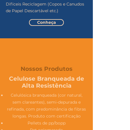
Difíceis Reciclagem (Copos e Canudos
de Papel Descartável etc.)
Conheça
Nossos Produtos
Celulose Branqueada de
Alta Resistência
Celulósica branqueada (cor natural,
sem clareantes), semi-depurada e
refinada, com predominância de fibras
longas. Produto com certificação
Pellets de pp/bopp