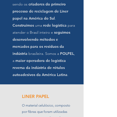
sendo os
criadores do primeiro
processo de reciclagem de Liner
papel na América do Sul
.
Construímos
uma
rede logística
para
atender o Brasil inteiro e
seguimos
desenvolvendo métodos e
mercados para os resíduos da
indústria
brasileira. Somos a
POLPEL
,
a
maior operadora de logística
reversa da indústria de rótulos
autoadesivos da América Latina
.
LINER PAPEL
O material celulósico, composto
por fibras que foram utilizadas