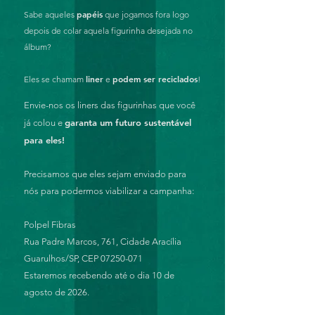
papéis
Sabe aqueles
que jogamos fora logo
depois de colar aquela figurinha desejada no
álbum?
liner
podem ser reciclados
Eles se chamam
e
!
Envie-nos os liners das figurinhas que você
garanta um futuro sustentável
já colou e
para eles!
Precisamos que eles sejam enviado para
nós para podermos viabilizar a campanha:
Polpel Fibras
Rua Padre Marcos, 761, Cidade Aracília
Guarulhos/SP, CEP 07250-071
Estaremos recebendo até o dia 10 de
agosto de 2026.