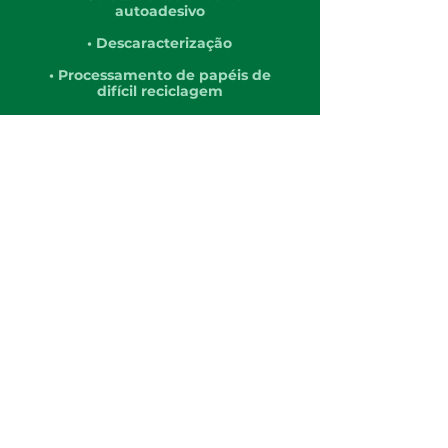
autoadesivo
• Descaracterização
• Processamento de papéis de
difícil reciclagem
Conheça
Nossos Impactos
Mudanças Climáticas